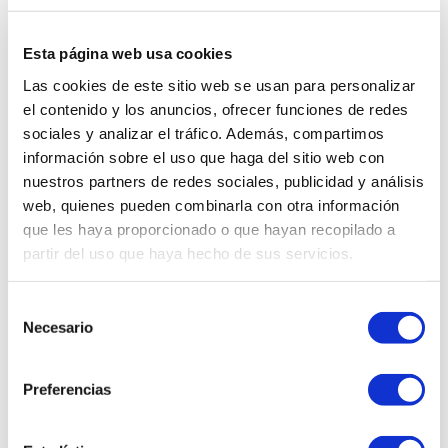
raren Sorte
Farga
Milenaria. Sie stammen von 18
Esta página web usa cookies
tausendjährigen Olivenbäumen
, wahren Kunstwerken der
Las cookies de este sitio web se usan para personalizar
Natur, geformt vom Vergehen der Zeit, die von der
el contenido y los anuncios, ofrecer funciones de redes
Welternährungsorganisation
(FAO)
anerkannt sind als
sociales y analizar el tráfico. Además, compartimos
información sobre el uso que haga del sitio web con
erhaltenswertes landwirtschaftliches
nuestros partners de redes sociales, publicidad y análisis
Produktionssystem von globaler Bedeutung
(GIAHS).
web, quienes pueden combinarla con otra información
que les haya proporcionado o que hayan recopilado a
partir del uso que haya hecho de sus servicios.
Premium Olivenöl nativ extra
ist für
Mil&Un Verd
eine
Quelle der Lebensqualität und des Wohlbefindens. Aus
S
diesem Grund bringen wir unsere Oliven nur zu den
Necesario
e
besten Ölmühlen im Ort und versichern uns der
l
e
professionellen Beratung durch das Institut für
Preferencias
c
Lebensmittelforschung und Lebensmitteltechnologie
c