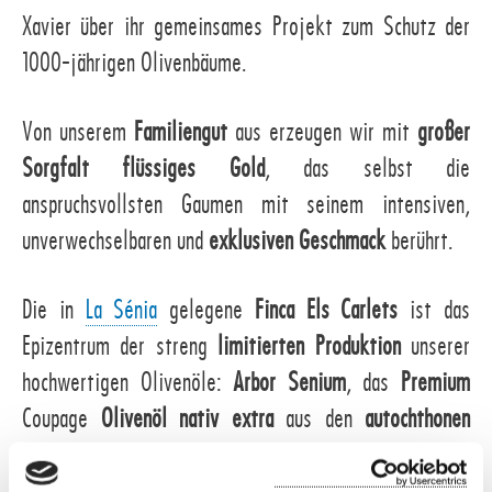
Xavier über ihr gemeinsames Projekt zum Schutz der
1000-jährigen Olivenbäume.
Von unserem
Familiengut
aus erzeugen wir mit
großer
Sorgfalt
flüssiges Gold
, das selbst die
anspruchsvollsten Gaumen mit seinem intensiven,
unverwechselbaren und
exklusiven Geschmack
berührt.
Die in
La Sénia
gelegene
Finca Els Carlets
ist das
Epizentrum der streng
limitierten Produktion
unserer
hochwertigen Olivenöle:
Arbor Senium
, das
Premium
Coupage
Olivenöl nativ extra
aus den
autochthonen
Sorten
Farga
und
Morrut
.
Arbor Sacris
, unser
Luxus
Premium Olivenöl nativ extra
aus Früchten der überaus