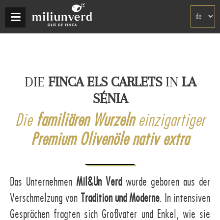
Direkt
Select
zum
your
Inhalt
language
DIE
FINCA ELS CARLETS
IN
LA
SÉNIA
Die
familiären Wurzeln
einzigartiger
Premium Olivenöle nativ extra
Das Unternehmen
Mil&Un Verd
wurde geboren aus der
Verschmelzung von
Tradition und Moderne
. In intensiven
Gesprächen fragten sich Großvater und Enkel, wie sie