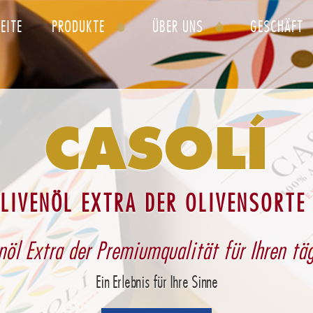
Direkt
EITE
PRODUKTE
ÜBER UNS
GESCHÄFT
zum
Inhalt
CASOLÍ
OLIVENÖL EXTRA DER OLIVENSORTE
nöl Extra der Premiumqualität für Ihren tä
Ein Erlebnis für Ihre Sinne