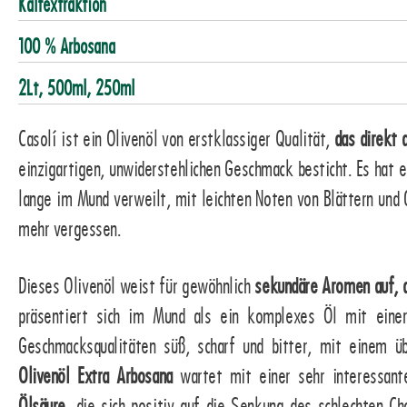
Kaltextraktion
100 % Arbosana
2Lt, 500ml, 250ml
Casolí ist ein Olivenöl von erstklassiger Qualität,
das direkt
einzigartigen, unwiderstehlichen Geschmack besticht. Es hat e
lange im Mund verweilt, mit leichten Noten von Blättern un
mehr vergessen.
Dieses Olivenöl weist für gewöhnlich
sekundäre Aromen auf, d
präsentiert sich im Mund als ein komplexes Öl mit eine
Geschmacksqualitäten süß, scharf und bitter, mit einem üb
Olivenöl Extra Arbosana
wartet mit einer sehr interessa
Ölsäure
, die sich positiv auf die Senkung des schlechten Ch