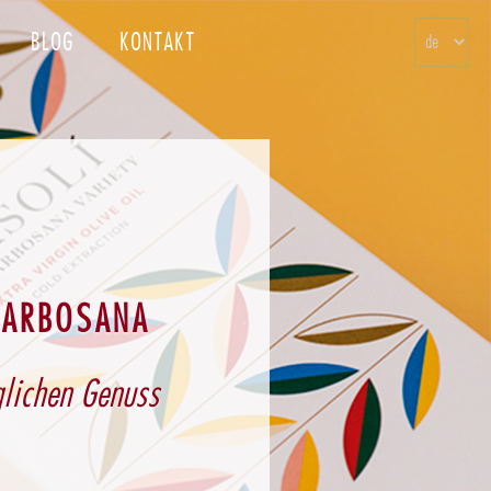
Select
BLOG
KONTAKT
your
language
 ARBOSANA
glichen Genuss