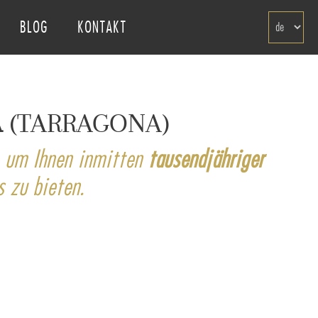
Select
BLOG
KONTAKT
your
language
A
(TARRAGONA)
, um Ihnen inmitten
tausendjähriger
s zu bieten.