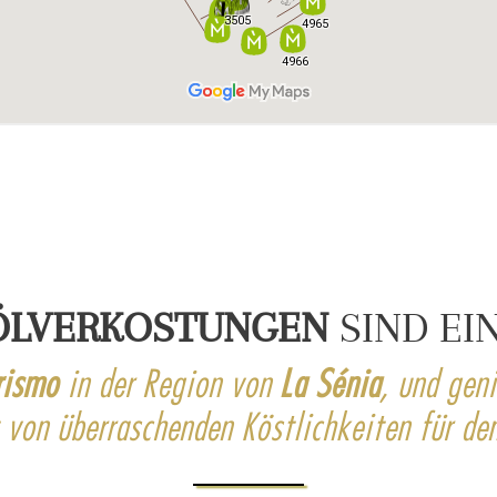
ÖLVERKOSTUNGEN
SIND EI
rismo
in der Region von
La Sénia
, und gen
t von überraschenden Köstlichkeiten für de