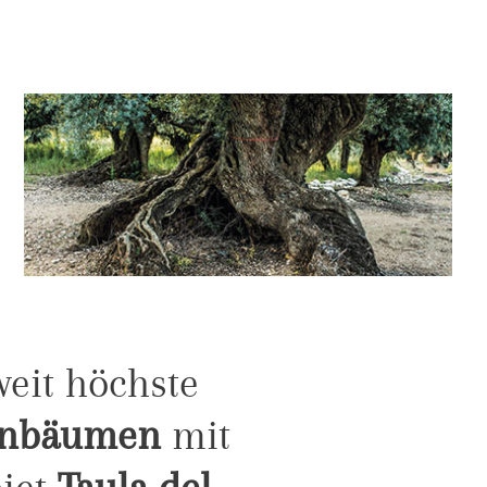
weit höchste
venbäumen
mit