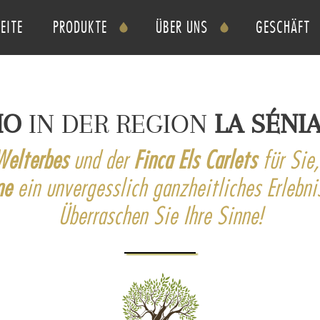
Direkt
EITE
PRODUKTE
ÜBER UNS
GESCHÄFT
zum
Inhalt
MO
IN DER REGION
LA SÉNI
Welterbes
und der
Finca Els Carlets
für Sie
me
ein unvergesslich ganzheitliches Erlebni
Überraschen Sie Ihre Sinne!